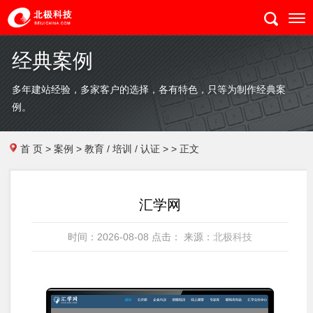
经典案例
多年建站经验，多家客户的选择，各有特色，只等为制作经典案
例。
首 页
>
案例
>
教育 / 培训 / 认证
> > 正文
汇学网
时间：2026-08-08 点击：
来源：
北极科技